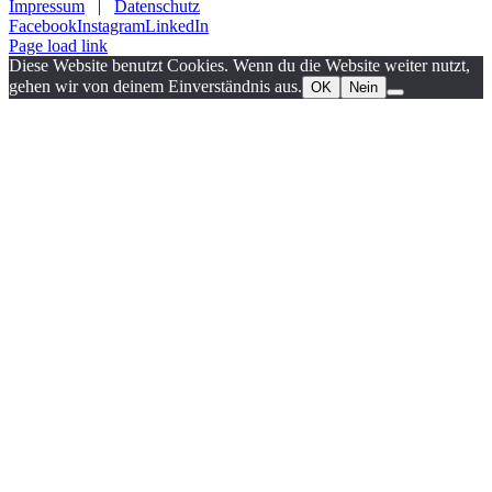
Impressum
|
Datenschutz
Facebook
Instagram
LinkedIn
Page load link
Diese Website benutzt Cookies. Wenn du die Website weiter nutzt,
gehen wir von deinem Einverständnis aus.
OK
Nein