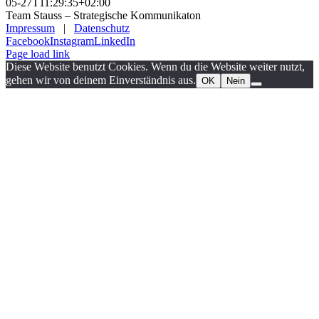
05-27T11:29:35+02:00
Team Stauss – Strategische Kommunikaton
Impressum
|
Datenschutz
Facebook
Instagram
LinkedIn
Page load link
Diese Website benutzt Cookies. Wenn du die Website weiter nutzt,
gehen wir von deinem Einverständnis aus.
OK
Nein