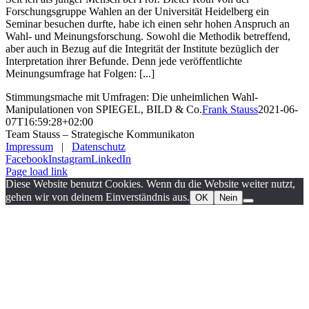
Forschungsgruppe Wahlen an der Universität Heidelberg ein
Seminar besuchen durfte, habe ich einen sehr hohen Anspruch an
Wahl- und Meinungsforschung. Sowohl die Methodik betreffend,
aber auch in Bezug auf die Integrität der Institute bezüglich der
Interpretation ihrer Befunde. Denn jede veröffentlichte
Meinungsumfrage hat Folgen: [...]
Stimmungsmache mit Umfragen: Die unheimlichen Wahl-
Manipulationen von SPIEGEL, BILD & Co.
Frank Stauss
2021-06-
07T16:59:28+02:00
Team Stauss – Strategische Kommunikaton
Impressum
|
Datenschutz
Facebook
Instagram
LinkedIn
Page load link
Diese Website benutzt Cookies. Wenn du die Website weiter nutzt,
gehen wir von deinem Einverständnis aus.
OK
Nein