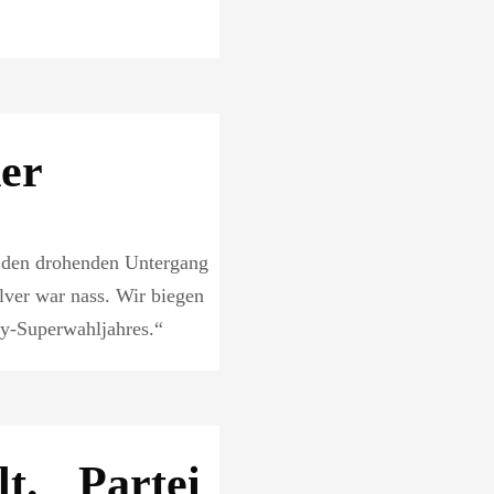
der
n den drohenden Untergang
ulver war nass. Wir biegen
xy-Superwahljahres.“
t. Partei