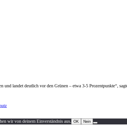
 und landet deutlich vor den Grünen – etwa 3-5 Prozentpunkte“, sagte
hutz
ehen wir von deinem Einverständnis aus.
OK
Nein