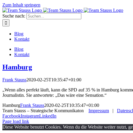
Zum Inhalt springen
Suche nach:
Blog
Kontakt
Blog
Kontakt
Hamburg
Frank Stauss
2020-02-25T10:35:47+01:00
„Wenn alles perfekt läuft, kann die SPD auf 35 % in Hamburg kommen
Journalistin. Sie antwortete: „Das wäre eine Sensation.“
Hamburg
Frank Stauss
2020-02-25T10:35:47+01:00
Team Stauss – Strategische Kommunikaton
Impressum
|
Datensc
Facebook
Instagram
LinkedIn
Page load link
Diese Website benutzt Cookies. Wenn du die Website weiter nutzt, g