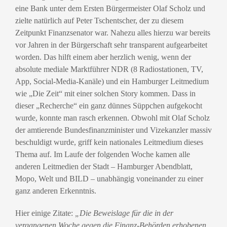
eine Bank unter dem Ersten Bürgermeister Olaf Scholz und
zielte natürlich auf Peter Tschentscher, der zu diesem
Zeitpunkt Finanzsenator war. Nahezu alles hierzu war bereits
vor Jahren in der Bürgerschaft sehr transparent aufgearbeitet
worden. Das hilft einem aber herzlich wenig, wenn der
absolute mediale Marktführer NDR (8 Radiostationen, TV,
App, Social-Media-Kanäle) und ein Hamburger Leitmedium
wie „Die Zeit“ mit einer solchen Story kommen. Dass in
dieser „Recherche“ ein ganz dünnes Süppchen aufgekocht
wurde, konnte man rasch erkennen. Obwohl mit Olaf Scholz
der amtierende Bundesfinanzminister und Vizekanzler massiv
beschuldigt wurde, griff kein nationales Leitmedium dieses
Thema auf. Im Laufe der folgenden Woche kamen alle
anderen Leitmedien der Stadt – Hamburger Abendblatt,
Mopo, Welt und BILD – unabhängig voneinander zu einer
ganz anderen Erkenntnis.
Hier einige Zitate:
„Die Beweislage für die in der
vergangenen Woche gegen die Finanz-Behörden erhobenen