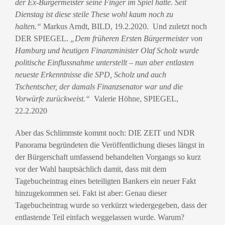
der Ex-Bürgermeister seine Finger im Spiel hatte. Seit
Dienstag ist diese steile These wohl kaum noch zu
halten.“
Markus Arndt, BILD, 19.2.2020. Und zuletzt noch
DER SPIEGEL.
„Dem früheren Ersten Bürgermeister von
Hamburg und heutigen Finanzminister Olaf Scholz wurde
politische Einflussnahme unterstellt – nun aber entlasten
neueste Erkenntnisse die SPD, Scholz und auch
Tschentscher, der damals Finanzsenator war und
die
Vorwürfe zurückweist
.“
Valerie Höhne, SPIEGEL,
22.2.2020
Aber das Schlimmste kommt noch: DIE ZEIT und NDR
Panorama begründeten die Veröffentlichung dieses längst in
der Bürgerschaft umfassend behandelten Vorgangs so kurz
vor der Wahl hauptsächlich damit, dass mit dem
Tagebucheintrag eines beteiligten Bankers ein neuer Fakt
hinzugekommen sei. Fakt ist aber: Genau dieser
Tagebucheintrag wurde so verkürzt wiedergegeben, dass der
entlastende Teil einfach weggelassen wurde. Warum?