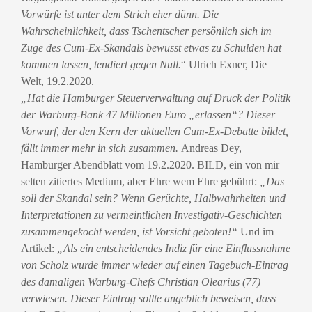
Vorwürfe ist unter dem Strich eher dünn. Die
Wahrscheinlichkeit, dass Tschentscher persönlich sich im
Zuge des Cum-Ex-Skandals bewusst etwas zu Schulden hat
kommen lassen, tendiert gegen Null.
“ Ulrich Exner, Die
Welt, 19.2.2020.
„Hat die Hamburger Steuerverwaltung auf Druck der Politik
der Warburg-Bank 47 Millionen Euro „erlassen“? Dieser
Vorwurf, der den Kern der aktuellen Cum-Ex-Debatte bildet,
fällt immer mehr in sich zusammen.
Andreas Dey,
Hamburger Abendblatt vom 19.2.2020. BILD, ein von mir
selten zitiertes Medium, aber Ehre wem Ehre gebührt:
„Das
soll der Skandal sein?
Wenn Gerüchte, Halbwahrheiten und
Interpretationen zu vermeintlichen Investigativ-Geschichten
zusammengekocht werden, ist Vorsicht geboten!“
Und im
Artikel:
„Als ein entscheidendes Indiz für eine Einflussnahme
von Scholz wurde immer wieder auf einen Tagebuch-Eintrag
des damaligen Warburg-Chefs Christian Olearius (77)
verwiesen. Dieser Eintrag sollte angeblich beweisen, dass