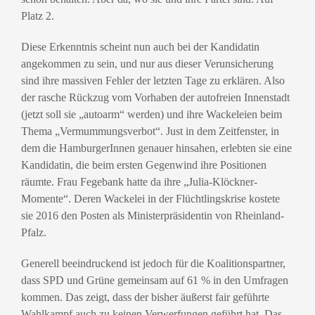
Platz 2.
Diese Erkenntnis scheint nun auch bei der Kandidatin
angekommen zu sein, und nur aus dieser Verunsicherung
sind ihre massiven Fehler der letzten Tage zu erklären. Also
der rasche Rückzug vom Vorhaben der autofreien Innenstadt
(jetzt soll sie „autoarm“ werden) und ihre Wackeleien beim
Thema „Vermummungsverbot“. Just in dem Zeitfenster, in
dem die HamburgerInnen genauer hinsahen, erlebten sie eine
Kandidatin, die beim ersten Gegenwind ihre Positionen
räumte. Frau Fegebank hatte da ihre „Julia-Klöckner-
Momente“. Deren Wackelei in der Flüchtlingskrise kostete
sie 2016 den Posten als Ministerpräsidentin von Rheinland-
Pfalz.
Generell beeindruckend ist jedoch für die Koalitionspartner,
dass SPD und Grüne gemeinsam auf 61 % in den Umfragen
kommen. Das zeigt, dass der bisher äußerst fair geführte
Wahlkampf auch zu keinen Verwerfungen geführt hat. Das