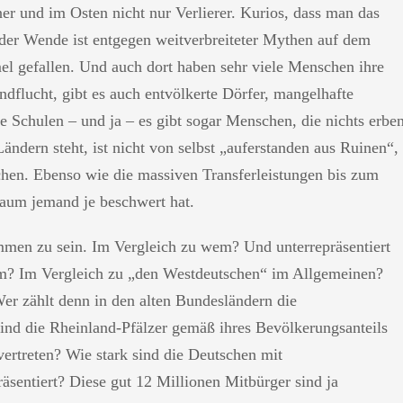
er und im Osten nicht nur Verlierer. Kurios, dass man das
er Wende ist entgegen weitverbreiteter Mythen auf dem
l gefallen. Und auch dort haben sehr viele Menschen ihre
ndflucht, gibt es auch entvölkerte Dörfer, mangelhafte
de Schulen – und ja – es gibt sogar Menschen, die nichts erbe
ändern steht, ist nicht von selbst „auferstanden aus Ruinen“,
chen. Ebenso wie die massiven Transferleistungen bis zum
kaum jemand je beschwert hat.
mmen zu sein. Im Vergleich zu wem? Und unterrepräsentiert
em? Im Vergleich zu „den Westdeutschen“ im Allgemeinen?
Wer zählt denn in den alten Bundesländern die
ind die Rheinland-Pfälzer gemäß ihres Bevölkerungsanteils
vertreten? Wie stark sind die Deutschen mit
äsentiert? Diese gut 12 Millionen Mitbürger sind ja