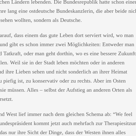
tschen Ländern lebenden. Die Bundesrepublik hatte schon eine
re lang eine ostdeutsche Bundeskanzlerin, die aber beide nic
r sehen wollten, sondern als Deutsche.
arauf, dass einem das gute Leben dort serviert wird, wo man
b und gibt es schon immer zwei Möglichkeiten: Entweder man
d Tatkraft, oder man geht dorthin, wo es eine bessere Zukunft
llen. Weil sie in der Stadt leben möchten oder in anderen
nd ihre Lieben sehen und nicht sonderlich an ihrer Heimat
u piefig ist, zu konservativ oder zu rechts. Aber im Osten
sie müssen. Alles – selbst der Aufstieg an anderen Orten als
setzt.
und West lief immer nach dem gleichen Schema ab: “We feel
Bundespräsident kommt jetzt auch mehrfach zur Therapiesitzu
 das nur ihre Sicht der Dinge, dass der Westen ihnen alles