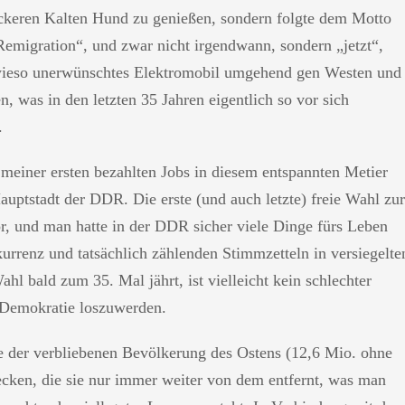
leckeren Kalten Hund zu genießen, sondern folgte dem Motto
„Remigration“, und zwar nicht irgendwann, sondern „jetzt“,
sowieso unerwünschtes Elektromobil umgehend gen Westen und
, was in den letzten 35 Jahren eigentlich so vor sich
.
meiner ersten bezahlten Jobs in diesem entspannten Metier
auptstadt der DDR. Die erste (und auch letzte) freie Wahl zur
 und man hatte in der DDR sicher viele Dinge fürs Leben
rrenz und tatsächlich zählenden Stimmzetteln in versiegelte
hl bald zum 35. Mal jährt, ist vielleicht kein schlechter
 Demokratie loszuwerden.
ile der verbliebenen Bevölkerung des Ostens (12,6 Mio. ohne
stecken, die sie nur immer weiter von dem entfernt, was man