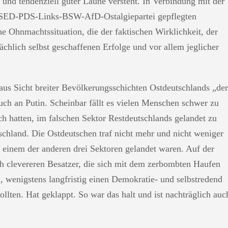
 und tendenziell guter Laune versteht. In Verbindung mit der
len SED-PDS-Links-BSW-AfD-Ostalgiepartei gepflegten
he Ohnmachtssituation, die der faktischen Wirklichkeit, der
ächlich selbst geschaffenen Erfolge und vor allem jeglicher
aus Sicht breiter Bevölkerungsschichten Ostdeutschlands „der
uch an Putin. Scheinbar fällt es vielen Menschen schwer zu
ech hatten, im falschen Sektor Restdeutschlands gelandet zu
schland. Die Ostdeutschen traf nicht mehr und nicht weniger
n einem der anderen drei Sektoren gelandet waren. Auf der
ch clevereren Besatzer, die sich mit dem zerbombten Haufen
n, wenigstens langfristig einen Demokratie- und selbstredend
lten. Hat geklappt. So war das halt und ist nachträglich auc