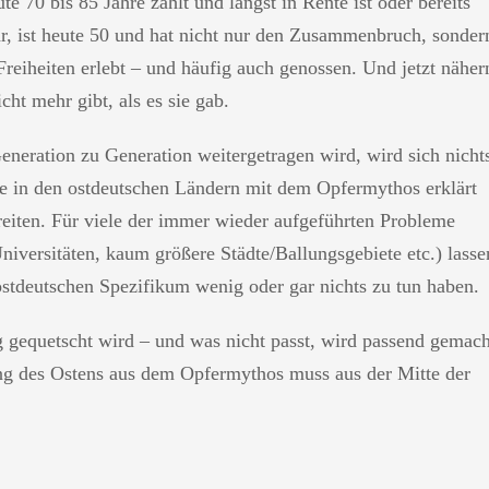
e 70 bis 85 Jahre zählt und längst in Rente ist oder bereits
ar, ist heute 50 und hat nicht nur den Zusammenbruch, sonder
eiheiten erlebt – und häufig auch genossen. Und jetzt näher
cht mehr gibt, als es sie gab.
eration zu Generation weitergetragen wird, wird sich nicht
 in den ostdeutschen Ländern mit dem Opfermythos erklärt
reiten. Für viele der immer wieder aufgeführten Probleme
niversitäten, kaum größere Städte/Ballungsgebiete etc.) lasse
 ostdeutschen Spezifikum wenig oder gar nichts zu tun haben.
 gequetscht wird – und was nicht passt, wird passend gemach
ung des Ostens aus dem Opfermythos muss aus der Mitte der