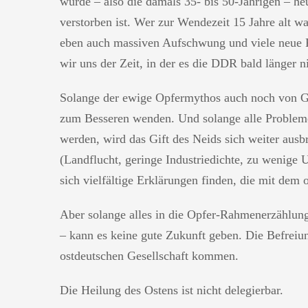
wurde – also die damals 35- bis 50-Jährigen – heut
verstorben ist. Wer zur Wendezeit 15 Jahre alt w
eben auch massiven Aufschwung und viele neue Fr
wir uns der Zeit, in der es die DDR bald länger ni
Solange der ewige Opfermythos auch noch von Gen
zum Besseren wenden. Und solange alle Probleme
werden, wird das Gift des Neids sich weiter ausb
(Landflucht, geringe Industriedichte, zu wenige U
sich vielfältige Erklärungen finden, die mit dem
Aber solange alles in die Opfer-Rahmenerzählung
– kann es keine gute Zukunft geben. Die Befrei
ostdeutschen Gesellschaft kommen.
Die Heilung des Ostens ist nicht delegierbar.