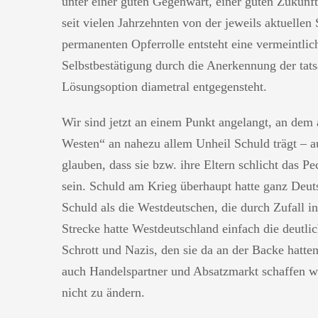
unter einer guten Gegenwart, einer guten Zukunft
seit vielen Jahrzehnten von der jeweils aktuel
permanenten Opferrolle entsteht eine vermeintlic
Selbstbestätigung durch die Anerkennung der tats
Lösungsoption diametral entgegensteht.
Wir sind jetzt an einem Punkt angelangt, an dem 
Westen“ an nahezu allem Unheil Schuld trägt – a
glauben, dass sie bzw. ihre Eltern schlicht das P
sein. Schuld am Krieg überhaupt hatte ganz Deut
Schuld als die Westdeutschen, die durch Zufall i
Strecke hatte Westdeutschland einfach die deutli
Schrott und Nazis, den sie da an der Backe hatte
auch Handelspartner und Absatzmarkt schaffen wol
nicht zu ändern.