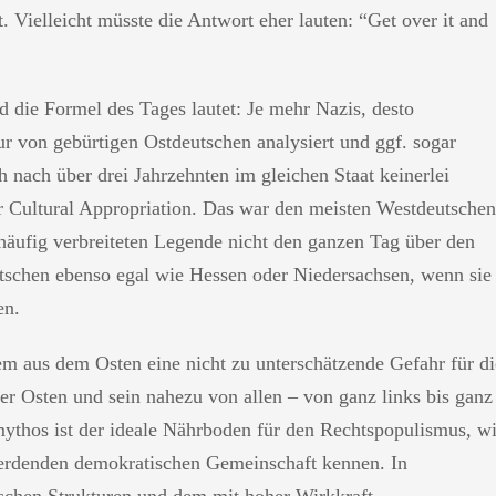
. Vielleicht müsste die Antwort eher lauten: “Get over it and
 die Formel des Tages lautet: Je mehr Nazis, desto
ur von gebürtigen Ostdeutschen analysiert und ggf. sogar
h nach über drei Jahrzehnten im gleichen Staat keinerlei
r Cultural Appropriation. Das war den meisten Westdeutschen
r häufig verbreiteten Legende nicht den ganzen Tag über den
utschen ebenso egal wie Hessen oder Niedersachsen, wenn sie
en.
dem aus dem Osten eine nicht zu unterschätzende Gefahr für di
r Osten und sein nahezu von allen – von ganz links bis ganz
mythos ist der ideale Nährboden für den Rechtspopulismus, w
werdenden demokratischen Gemeinschaft kennen. In
schen Strukturen und dem mit hoher Wirkkraft