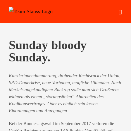
Zum
Inhalt
springen
Sunday bloody
Sunday.
Kanzlerinnendämmerung, drohender Rechtsruck der Union,
SPD-Dauerkrise, neue Vorhaben, mögliche Ultimaten. Nach
Merkels angekündigtem Rückzug sollte man sich Größerem
widmen als einem „störungsfreien“ Abarbeiten des
Koalitionsvertrages. Oder es einfach sein lassen.
Einordnungen und Anregungen.
Bei der Bundestagswahl im September 2017 verloren die
GroKo-Parteien zusammen 13,8 Punkte. Von 67,2% auf